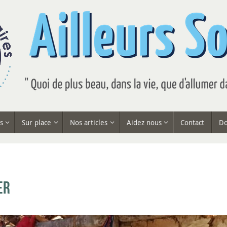
s
Sur place
Nos articles
Aidez nous
Contact
Do
er