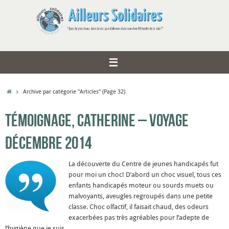
Passer
au
contenu
Accueil
Archive par catégorie "Articles"
(Page 32)
Témoignage, Catherine – Voyage
décembre 2014
La découverte du Centre de jeunes handicapés fut
pour moi un choc! D’abord un choc visuel, tous ces
enfants handicapés moteur ou sourds muets ou
malvoyants, aveugles regroupés dans une petite
classe. Choc olfactif, il faisait chaud, des odeurs
exacerbées pas très agréables pour l’adepte de
l’hygiène que je suis……