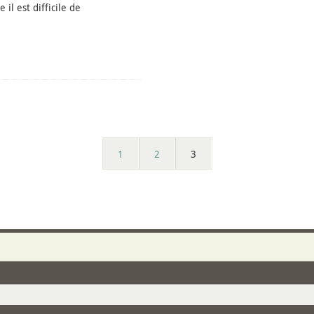
l est difficile de
1
2
3