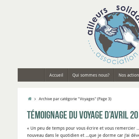
Passer
au
contenu
Passer
Accueil
Qui sommes nous?
Nos action
au
contenu
Accueil
Archive par catégorie "Voyages"
(Page 3)
Témoignage du voyage d’Avril 20
« Un peu de temps pour vous écrire et vous remercier ..il
nouveau dans le quotidien et …que je dorme car j’ai dév