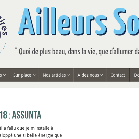
s
Sur place
Nos articles
Aidez nous
Contact
Do
18 : Assunta
 a fallu que je m’installe à
eloppé une si belle énergie que